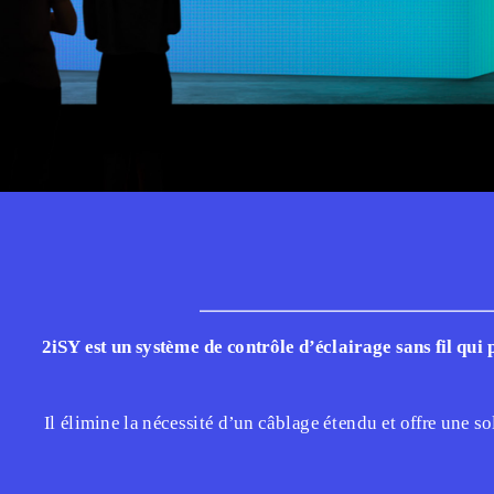
Plus d'info
2iSY est un système de contrôle d’éclairage sans fil qui 
Il élimine la nécessité d’un câblage étendu et offre une so