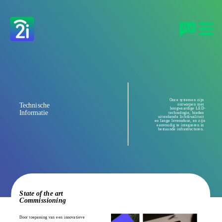
Onze systemen zijn 
Technische 
ontworpen met 
hoogwaardige LED-
Informatie
technologie, bieden 
uitstekende lichtkwaliteit 
en lange levensduur, en zijn 
eenvoudig te integreren in 
bestaande infrastructuren. 
State of the art 
Commissioning 
Door toepassing van een innovatieve 