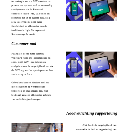
technologie kan de 2iSY monteur ter 
plaatse het systeem snel en eenvoudig 
configureren via de 
Bluetooth 
connectie
 tussen iPad, Gateway's en 
repeaters die in de ruimte aanwezig 
zijn. Dit systeem biedt meer 
flexibiliteit en efficiëntie dan de 
traditionele Light Management 
Systemen op de markt.
Customer tool 
Naarmate steeds meer klanten 
vertrouwd raken met smartphones en 
apps, biedt 2iSY installateurs en 
eindgebruikers de mogelijkheid om via 
de 2iSY app zelf aanpassingen aan hun 
verlichting te doen. 
Gebruikers kunnen hierdoor snel en 
direct inspelen op veranderende 
behoeften of omstandigheden, wat 
bijdraagt aan een efficiënter gebruik 
van verlichtingsoplossingen. 
Noodverlichting rapportering
2iSY biedt de mogelijkheid van 
automatische test en rapportering van 